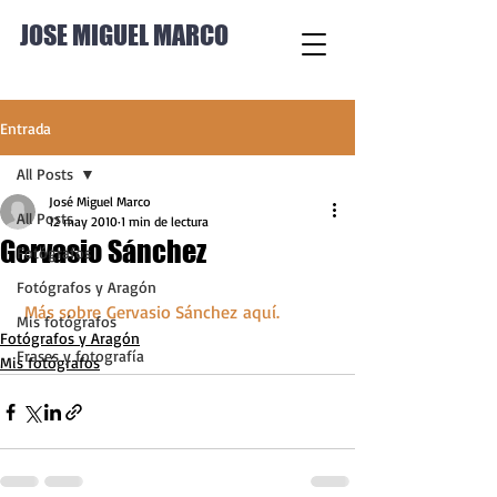
JOSE MIGUEL MARCO
Entrada
All Posts
José Miguel Marco
All Posts
12 may 2010
1 min de lectura
Gervasio Sánchez
Fotógrafos
Fotógrafos y Aragón
Más sobre Gervasio Sánchez aquí.
Mis fotógrafos
Fotógrafos y Aragón
Frases y fotografía
Mis fotógrafos