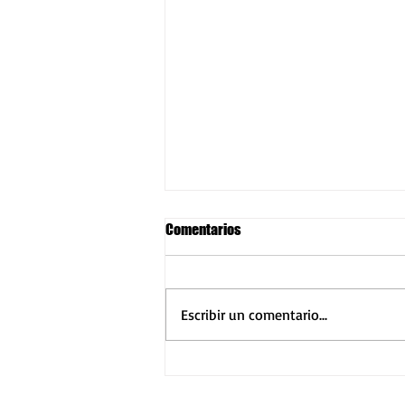
José Miguel Marco
Comentarios
Zaragoza aspira a ser Capital
Europea de la Cultura en 2016. Los
Cabezudos esperaron toda la
Escribir un comentario...
mañana en la Estación de Delicias
a que...