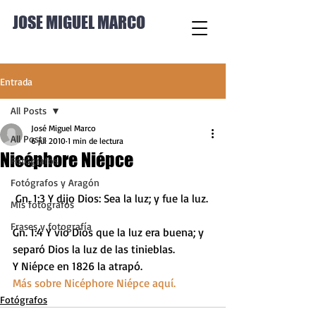
JOSE MIGUEL MARCO
Entrada
All Posts
José Miguel Marco
All Posts
6 jul 2010
1 min de lectura
Nicéphore Niépce
Fotógrafos
Fotógrafos y Aragón
 Gn. 1:3 Y dijo Dios: Sea la luz; y fue la luz.
Mis fotógrafos
Frases y fotografía
Gn. 1:4 Y vio Dios que la luz era buena; y 
separó Dios la luz de las tinieblas.
Y Niépce en 1826 la atrapó.
Más sobre Nicéphore Niépce aquí.
Fotógrafos