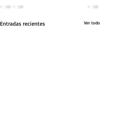
Entradas recientes
Ver todo
Eikoh Hosoe
Pascal Shirley