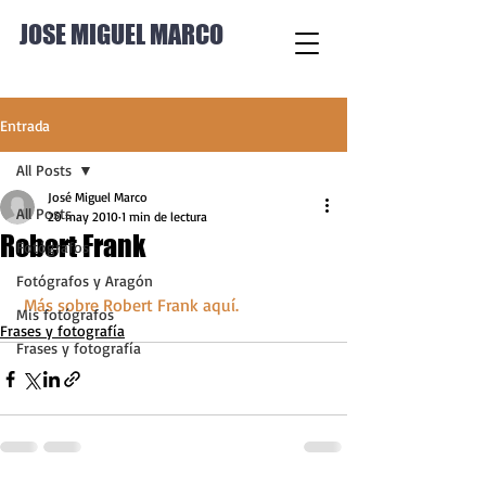
JOSE MIGUEL MARCO
Entrada
All Posts
José Miguel Marco
All Posts
20 may 2010
1 min de lectura
Robert Frank
Fotógrafos
Fotógrafos y Aragón
Más sobre Robert Frank aquí.
Mis fotógrafos
Frases y fotografía
Frases y fotografía