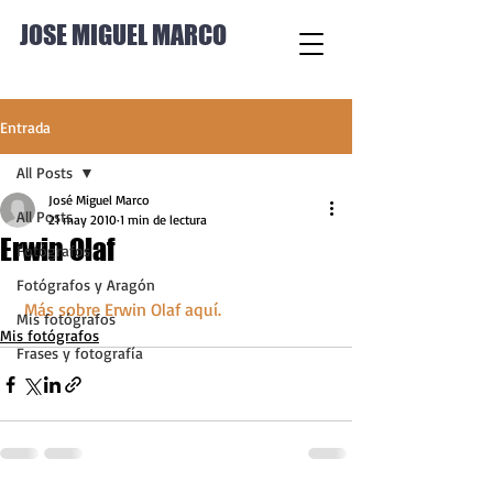
JOSE MIGUEL MARCO
Entrada
All Posts
José Miguel Marco
All Posts
21 may 2010
1 min de lectura
Erwin Olaf
Fotógrafos
Fotógrafos y Aragón
Más sobre Erwin Olaf aquí.
Mis fotógrafos
Mis fotógrafos
Frases y fotografía