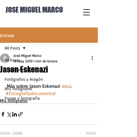
JOSE MIGUEL MARCO
Entrada
All Posts
José Miguel Marco
All Posts
15 may 2010
1 min de lectura
Jason Eskenazi
Fotógrafos
Fotógrafos y Aragón
 Más sobre Jason Eskenazi 
aquí
.
Mis fotógrafos
#Fotografíadocumental
Frases y fotografía
Mis fotógrafos