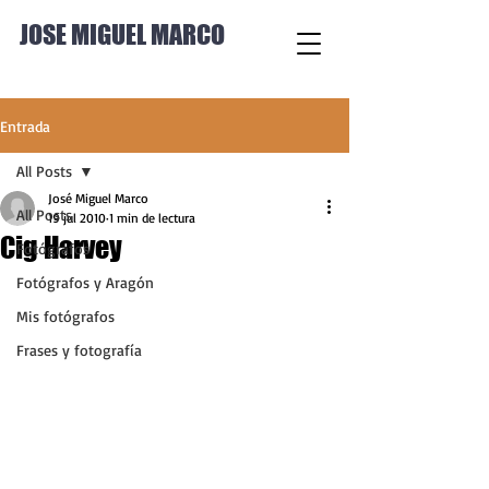
JOSE MIGUEL MARCO
Entrada
All Posts
José Miguel Marco
All Posts
19 jul 2010
1 min de lectura
Cig Harvey
Fotógrafos
Fotógrafos y Aragón
Mis fotógrafos
Frases y fotografía