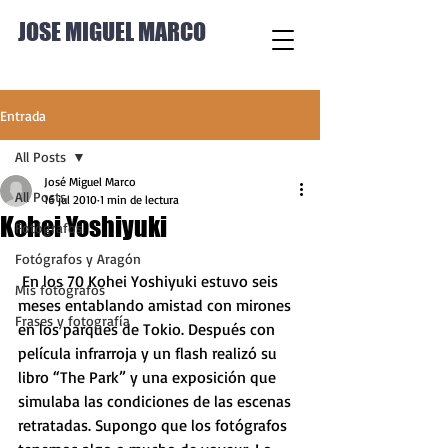
JOSE MIGUEL MARCO
Entrada
All Posts
José Miguel Marco
All Posts
16 jul 2010
1 min de lectura
Kohei Yoshiyuki
Fotógrafos
Fotógrafos y Aragón
 En los 70 Kohei Yoshiyuki estuvo seis 
Mis fotógrafos
meses entablando amistad con mirones 
Frases y fotografía
en los parques de Tokio. Después con 
película infrarroja y un flash realizó su 
libro “The Park” y una exposición que 
simulaba las condiciones de las escenas 
retratadas. Supongo que los fotógrafos 