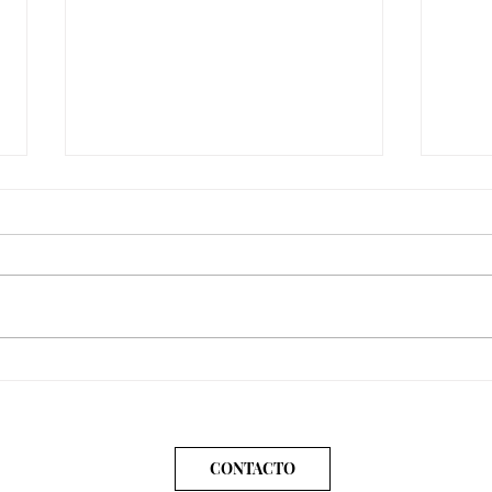
Danny Clinch
Mich
Complicado, muy complicado
En oc
elegir un retrato de Danny Clinch .
soy el
Su trabajo lo tiene todo: es
desag
emotivo, es pausado y frenético,
con el
es elegante,...
Seman
CONTACTO