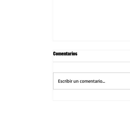
Erika Larsen
Comentarios
La relación del hombre y la muerte
resulta siempre fascinante. Ningún
aspecto parece definitivo para
Escribir un comentario...
entender el hecho de que somos...